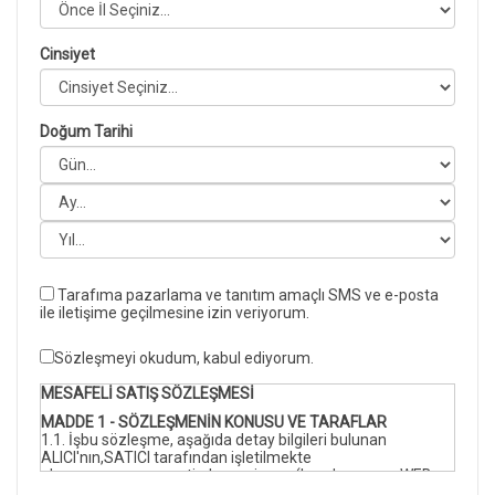
Cinsiyet
Doğum Tarihi
Tarafıma pazarlama ve tanıtım amaçlı SMS ve e-posta
ile iletişime geçilmesine izin veriyorum.
Sözleşmeyi okudum, kabul ediyorum.
MESAFELİ SATIŞ SÖZLEŞMESİ
MADDE 1 - SÖZLEŞMENİN KONUSU VE TARAFLAR
1.1. İşbu sözleşme, aşağıda detay bilgileri bulunan
ALICI'nın,SATICI tarafından işletilmekte
olan www.mermersatisdunyasi.com (bundan sonra WEB
SİTESİ olarak anılacaktır) web sitesi üzerinden yapmış