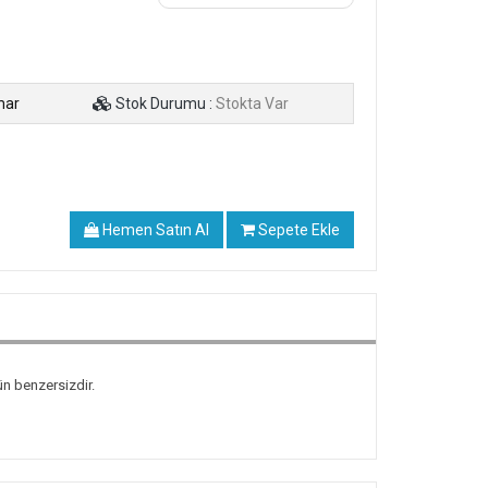
mar
Stok Durumu :
Stokta Var
Hemen Satın Al
Sepete Ekle
ün benzersizdir.