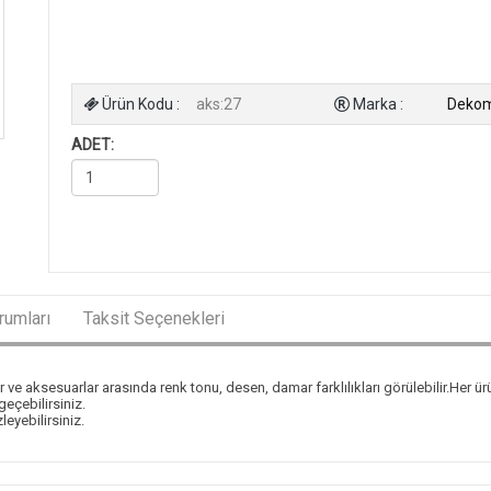
Ürün Kodu :
aks:27
Marka :
Deko
ADET:
rumları
Taksit Seçenekleri
r ve aksesuarlar arasında renk tonu, desen, damar farklılıkları görülebilir.Her ür
 geçebilirsiniz.
leyebilirsiniz.