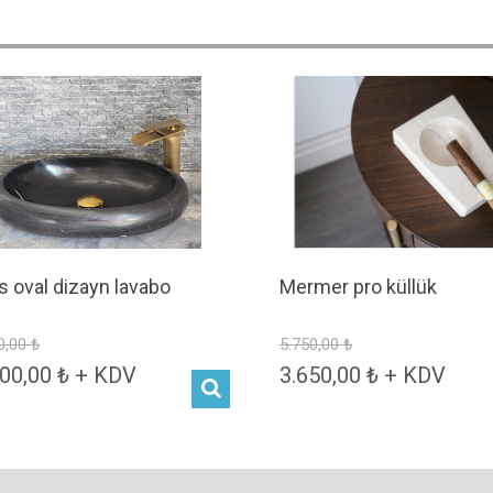
s oval dizayn lavabo
Mermer pro küllük
0,00 ₺
5.750,00 ₺
00,00 ₺ + KDV
3.650,00 ₺ + KDV